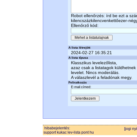
Robot ellenőrzés: írd be ezt a sz
kilencszázkilencvenkettőezer-nég
Ellenőrző kód:
A lista létrejött
2024-02-27 16:35:21
A lista típusa
Klasszikus levelezőlista,
azaz csak a listatagok küldhetnek
levelet. Nincs moderálás.
A válaszlevél a feladónak megy.
Feliratkozás
E-mail címed:
hibabejelentés:
[jogi ny
support kukac lev-lista pont hu