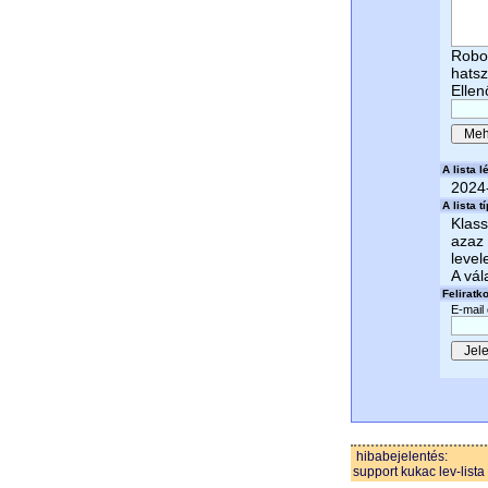
Robot
hats
Ellen
A lista lé
2024
A lista t
Klass
azaz 
level
A vál
Feliratk
E-mail
hibabejelentés:
support kukac lev-lista