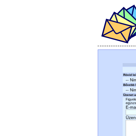
Rövid le
-- Ni
Bővebb l
-- Ni
Üzenet a
Figyele
egyszer
E-mai
Üzen