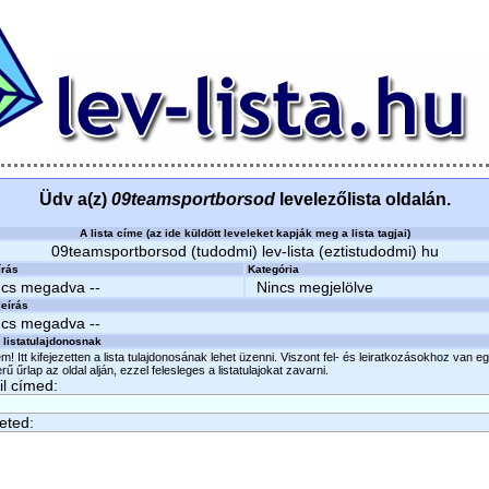
Üdv a(z)
09teamsportborsod
levelezőlista oldalán.
A lista címe (az ide küldött leveleket kapják meg a lista tagjai)
09teamsportborsod (tudodmi) lev-lista (eztistudodmi) hu
írás
Kategória
ncs megadva --
Nincs megjelölve
eírás
ncs megadva --
 listatulajdonosnak
m! Itt kifejezetten a lista tulajdonosának lehet üzenni. Viszont fel- és leiratkozásokhoz van e
ű űrlap az oldal alján, ezzel felesleges a listatulajokat zavarni.
l címed:
eted: