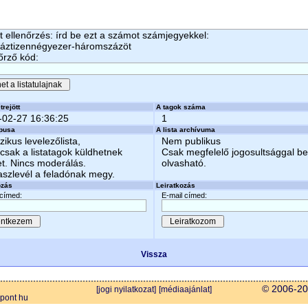
 ellenőrzés: írd be ezt a számot számjegyekkel:
záztizennégyezer-háromszázöt
őrző kód:
trejött
A tagok száma
-02-27 16:36:25
1
ípusa
A lista archívuma
zikus levelezőlista,
Nem publikus
csak a listatagok küldhetnek
Csak megfelelő jogosultsággal b
et. Nincs moderálás.
olvasható.
aszlevél a feladónak megy.
ozás
Leiratkozás
 címed:
E-mail címed:
Vissza
© 2006-202
[jogi nyilatkozat]
[médiaajánlat]
 pont hu