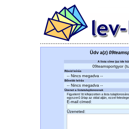
Üdv a(z)
09teamsp
A lista címe (az ide kü
09teamsportgyor (tu
Rövid leírás
-- Nincs megadva --
Bővebb leírás
-- Nincs megadva --
Üzenet a listatulajdonosnak
Figyelem! Itt kifejezetten a lista tulajdonosá
egyszerű űrlap az oldal alján, ezzel felesleges
E-mail címed:
Üzeneted: