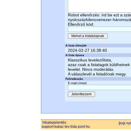
Robot ellenőrzés: írd be ezt a sz
nyolcszázkilencvenezer-háromsz
Ellenőrző kód:
A lista létrejött
2024-02-27 16:38:40
A lista típusa
Klasszikus levelezőlista,
azaz csak a listatagok küldhetnek
levelet. Nincs moderálás.
A válaszlevél a feladónak megy.
Feliratkozás
E-mail címed:
hibabejelentés:
[jogi ny
support kukac lev-lista pont hu