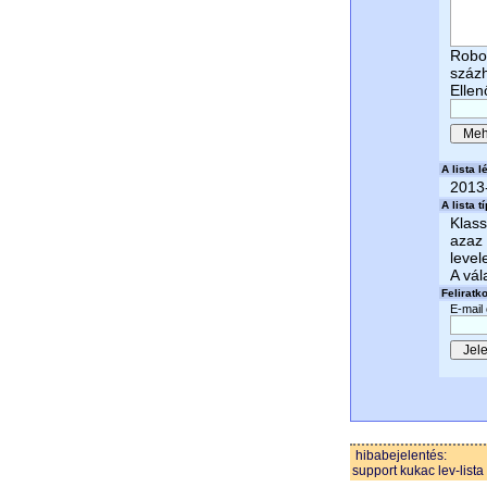
Robot
száz
Ellen
A lista lé
2013
A lista t
Klass
azaz 
level
A vál
Feliratk
E-mail
hibabejelentés:
support kukac lev-lista