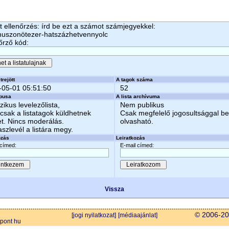
 ellenőrzés: írd be ezt a számot számjegyekkel:
huszonötezer-hatszázhetvennyolc
őrző kód:
trejött
A tagok száma
-05-01 05:51:50
52
ípusa
A lista archívuma
zikus levelezőlista,
Nem publikus
csak a listatagok küldhetnek
Csak megfelelő jogosultsággal b
et. Nincs moderálás.
olvasható.
aszlevél a listára megy.
ozás
Leiratkozás
 címed:
E-mail címed:
Vissza
© 2006-202
[jogi nyilatkozat]
[médiaajánlat]
 pont hu