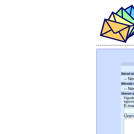
Rövid le
-- Ni
Bővebb l
-- Ni
Üzenet a
Figyele
egyszer
E-mai
Üzen