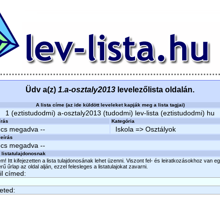
Üdv a(z)
1.a-osztaly2013
levelezőlista oldalán.
A lista címe (az ide küldött leveleket kapják meg a lista tagjai)
1 (eztistudodmi) a-osztaly2013 (tudodmi) lev-lista (eztistudodmi) hu
írás
Kategória
ncs megadva --
Iskola => Osztályok
eírás
ncs megadva --
 listatulajdonosnak
m! Itt kifejezetten a lista tulajdonosának lehet üzenni. Viszont fel- és leiratkozásokhoz van e
ű űrlap az oldal alján, ezzel felesleges a listatulajokat zavarni.
l címed:
eted: