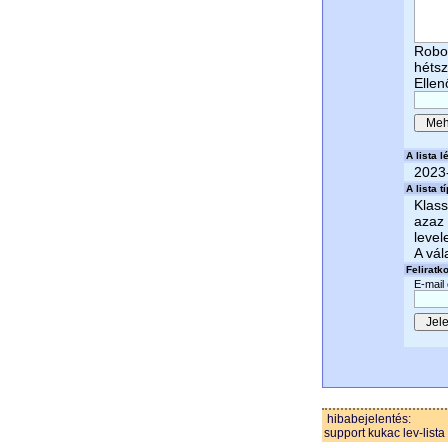
Robot
héts
Ellen
A lista lé
2023
A lista t
Klass
azaz 
level
A vál
Feliratk
E-mail
hibabejelentés:
support kukac lev-lista