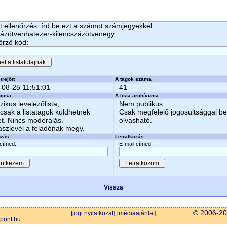
 ellenőrzés: írd be ezt a számot számjegyekkel:
zázötvenhatezer-kilencszázötvenegy
őrző kód:
trejött
A tagok száma
-08-25 11:51:01
41
ípusa
A lista archívuma
zikus levelezőlista,
Nem publikus
csak a listatagok küldhetnek
Csak megfelelő jogosultsággal b
et. Nincs moderálás.
olvasható.
aszlevél a feladónak megy.
ozás
Leiratkozás
 címed:
E-mail címed:
Vissza
© 2006-202
[jogi nyilatkozat]
[médiaajánlat]
 pont hu