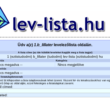
Üdv a(z)
1.b_lillater
levelezőlista oldalán.
A lista címe (az ide küldött leveleket kapják meg a lista tagjai)
1 (eztistudodmi) b_lillater (tudodmi) lev-lista (eztistudodmi) hu
írás
Kategória
ncs megadva --
Nincs megjelölve
eírás
ncs megadva --
 listatulajdonosnak
m! Itt kifejezetten a lista tulajdonosának lehet üzenni. Viszont fel- és leiratkozásokhoz van e
ű űrlap az oldal alján, ezzel felesleges a listatulajokat zavarni.
l címed:
eted: