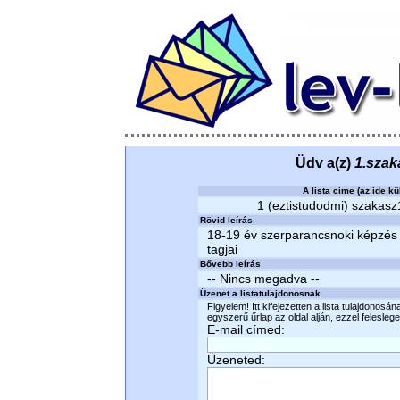
Üdv a(z)
1.szak
A lista címe (az ide kü
1 (eztistudodmi) szakasz1
Rövid leírás
18-19 év szerparancsnoki képzés
tagjai
Bővebb leírás
-- Nincs megadva --
Üzenet a listatulajdonosnak
Figyelem! Itt kifejezetten a lista tulajdonosá
egyszerű űrlap az oldal alján, ezzel felesleges
E-mail címed:
Üzeneted: