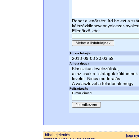
Robot ellenőrzés: írd be ezt a sz
kétszázkilencvennyolcezer-nyolc
Ellenőrző kód:
A lista létrejött
2018-09-03 20:03:59
A lista típusa
Klasszikus levelezőlista,
azaz csak a listatagok küldhetnek
levelet. Nincs moderálás.
A válaszlevél a feladónak megy.
Feliratkozás
E-mail címed:
hibabejelentés:
[jogi ny