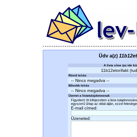
Üdv a(z)
11b12et
A lista címe (az ide kü
11b12etorifakt (tud
Rövid leírás
-- Nincs megadva --
Bővebb leírás
-- Nincs megadva --
Üzenet a listatulajdonosnak
Figyelem! Itt kifejezetten a lista tulajdonosá
egyszerű űrlap az oldal alján, ezzel felesleges
E-mail címed:
Üzeneted: