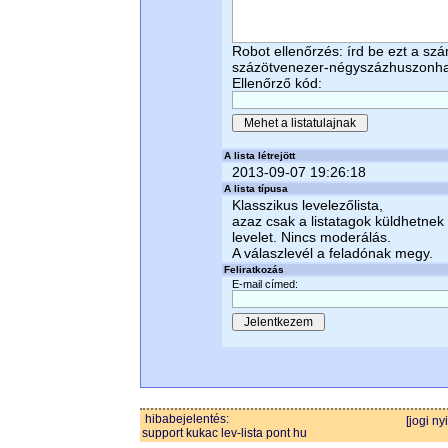
Robot ellenőrzés: írd be ezt a sz
százötvenezer-négyszázhuszonha
Ellenőrző kód:
A lista létrejött
2013-09-07 19:26:18
A lista típusa
Klasszikus levelezőlista,
azaz csak a listatagok küldhetnek
levelet. Nincs moderálás.
A válaszlevél a feladónak megy.
Feliratkozás
E-mail címed:
hibabejelentés:
[jogi ny
support kukac lev-lista pont hu