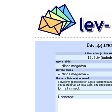
Üdv a(z)
12E2
A lista címe (az ide kü
12e2civ (tudodm
Rövid leírás
-- Nincs megadva --
Bővebb leírás
-- Nincs megadva --
Üzenet a listatulajdonosnak
Figyelem! Itt kifejezetten a lista tulajdonosá
egyszerű űrlap az oldal alján, ezzel felesleges
E-mail címed:
Üzeneted: