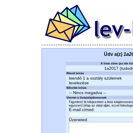
Üdv a(z)
1a2
A lista címe (az ide kü
1a2017 (tudodmi
Rövid leírás
leendő 1 a osztály szüleinek
levelezése
Bővebb leírás
-- Nincs megadva --
Üzenet a listatulajdonosnak
Figyelem! Itt kifejezetten a lista tulajdonosá
egyszerű űrlap az oldal alján, ezzel felesleges
E-mail címed:
Üzeneted: