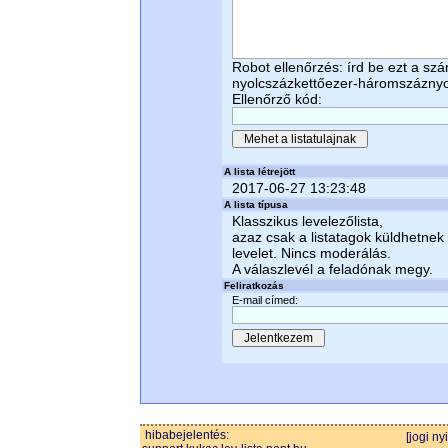
Robot ellenőrzés: írd be ezt a sz
nyolcszázkettőezer-háromszázny
Ellenőrző kód:
A lista létrejött
2017-06-27 13:23:48
A lista típusa
Klasszikus levelezőlista,
azaz csak a listatagok küldhetnek
levelet. Nincs moderálás.
A válaszlevél a feladónak megy.
Feliratkozás
E-mail címed:
hibabejelentés:
[jogi ny