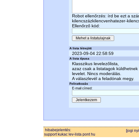
Robot ellenőrzés: írd be ezt a sz
kilencszázkilencvenhatezer-kilen
Ellenőrző kód:
A lista létrejött
2023-09-04 22:58:59
A lista típusa
Klasszikus levelezőlista,
azaz csak a listatagok küldhetnek
levelet. Nincs moderálás.
A válaszlevél a feladónak megy.
Feliratkozás
E-mail címed:
hibabejelentés:
[jogi ny
support kukac lev-lista pont hu