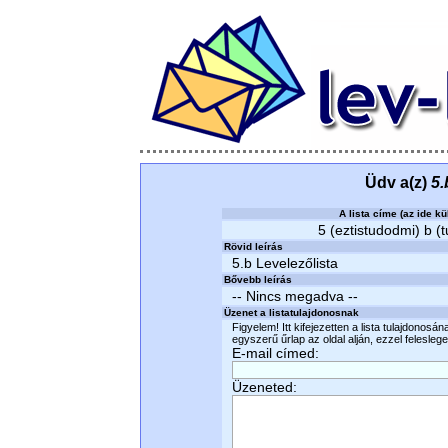
Üdv a(z)
5.
A lista címe (az ide kü
5 (eztistudodmi) b (t
Rövid leírás
5.b Levelezőlista
Bővebb leírás
-- Nincs megadva --
Üzenet a listatulajdonosnak
Figyelem! Itt kifejezetten a lista tulajdonosá
egyszerű űrlap az oldal alján, ezzel felesleges
E-mail címed:
Üzeneted: