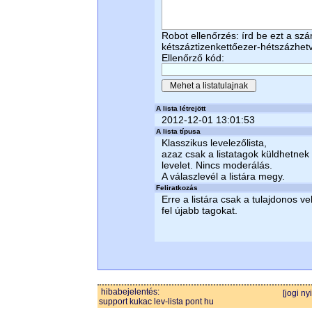
Robot ellenőrzés: írd be ezt a sz
kétszáztizenkettőezer-hétszázhe
Ellenőrző kód:
A lista létrejött
2012-12-01 13:01:53
A lista típusa
Klasszikus levelezőlista,
azaz csak a listatagok küldhetnek
levelet. Nincs moderálás.
A válaszlevél a listára megy.
Feliratkozás
Erre a listára csak a tulajdonos ve
fel újabb tagokat.
hibabejelentés:
[jogi ny
support kukac lev-lista pont hu