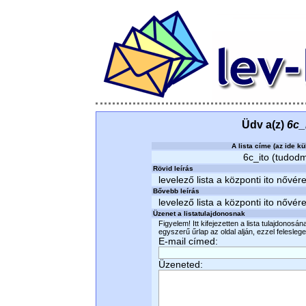
Üdv a(z)
6c_
A lista címe (az ide kü
6c_ito (tudodmi
Rövid leírás
levelező lista a központi ito nővér
Bővebb leírás
levelező lista a központi ito nővér
Üzenet a listatulajdonosnak
Figyelem! Itt kifejezetten a lista tulajdonosá
egyszerű űrlap az oldal alján, ezzel felesleges
E-mail címed:
Üzeneted: