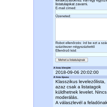
leiratkozásokhoz van egy egyszerű
listatulajokat zavarni.
E-mail címed:
Üzeneted:
Robot ellenőrzés: írd be ezt a sz
százötezer-négyszázkettő
Ellenőrző kód:
A lista létrejött
2018-09-06 20:02:00
A lista típusa
Klasszikus levelezőlista,
azaz csak a listatagok
küldhetnek levelet. Nincs
moderálás.
A válaszlevél a feladóna