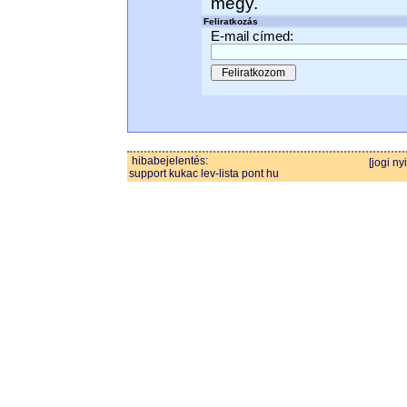
megy.
Feliratkozás
E-mail címed:
hibabejelentés:
[jogi ny
support kukac lev-lista pont hu