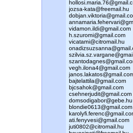
hollosi.maria.76@gmail.
jozsa-kata@freemail.hu
dobjan.viktoria@gmail.c
annamaria.fehervari@gm
vidamon.ildi@gmail.com
h.szuromi@gmail.com
vicatami@citromail.hu
onadizsuzsanna@gmail
szilvia.sz.vargane@gmai
szantodagnes@gmail.c
vegh.ilona4@gmail.com
janos.lakatos@gmail.co
bajtelattila@gmail.com
bjcsahok@gmail.com
csehnerjudit@gmail.com
domsodigabor@gebe.hu
blondie0613@gmail.com
karolyfi.ferenc@gmail.c
ati.fenyvesi@gmail.com
juti0802@citromail.hu