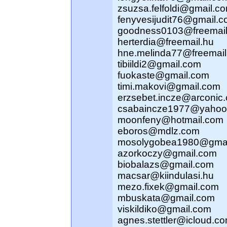
zsuzsa.felfoldi@gmail.c
fenyvesijudit76@gmail.
goodness0103@freemail
herterdia@freemail.hu
hne.melinda77@freemail
tibiildi2@gmail.com
fuokaste@gmail.com
timi.makovi@gmail.com
erzsebet.incze@arconic
csabaincze1977@yahoo
moonfeny@hotmail.com
eboros@mdlz.com
mosolygobea1980@gmai
azorkoczy@gmail.com
biobalazs@gmail.com
macsar@kiindulasi.hu
mezo.fixek@gmail.com
mbuskata@gmail.com
viskildiko@gmail.com
agnes.stettler@icloud.c