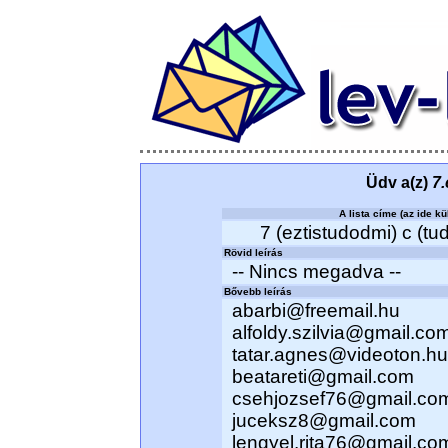
Üdv a(z)
7.
A lista címe (az ide kü
7 (eztistudodmi) c (tu
Rövid leírás
-- Nincs megadva --
Bővebb leírás
abarbi@freemail.hu
alfoldy.szilvia@gmail.co
tatar.agnes@videoton.hu
beatareti@gmail.com
csehjozsef76@gmail.co
juceksz8@gmail.com
lengyel.rita76@gmail.co