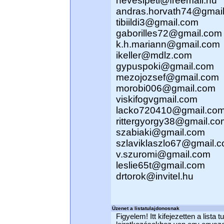
hevesipeti@freemail.hu
andras.horvath74@gmai
tibiildi3@gmail.com
gaborilles72@gmail.com
k.h.mariann@gmail.com
ikeller@mdlz.com
gypuspoki@gmail.com
mezojozsef@gmail.com
morobi006@gmail.com
viskifogvgmail.com
lacko720410@gmail.co
rittergyorgy38@gmail.co
szabiaki@gmail.com
szlaviklaszlo67@gmail.
v.szuromi@gmail.com
leslie65t@gmail.com
drtorok@invitel.hu
Üzenet a listatulajdonosnak
Figyelem! Itt kifejezetten a lista 