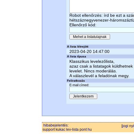
Robot ellenőrzés: írd be ezt a sz
hétszáznegyvenezer-háromszázti
Ellenőrző kód:
A lista létrejött
2023-04-20 14:47:00
A lista típusa
Klasszikus levelezőlista,
azaz csak a listatagok küldhetnek
levelet. Nincs moderálás.
A válaszlevél a feladónak megy.
Feliratkozás
E-mail címed:
hibabejelentés:
[jogi ny
support kukac lev-lista pont hu