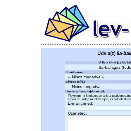
Üdv a(z)
8a-bal
A lista címe (az ide kü
8a-ballagas (tudo
Rövid leírás
-- Nincs megadva --
Bővebb leírás
-- Nincs megadva --
Üzenet a listatulajdonosnak
Figyelem! Itt kifejezetten a lista tulajdonosá
egyszerű űrlap az oldal alján, ezzel felesleges
E-mail címed:
Üzeneted: