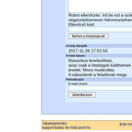
Robot ellenőrzés: írd be ezt a sz
négyszáztizenezer-háromszázhar
Ellenőrző kód:
A lista létrejött
2017-11-26 17:51:54
A lista típusa
Klasszikus levelezőlista,
azaz csak a listatagok küldhetnek
levelet. Nincs moderálás.
A válaszlevél a feladónak megy.
Feliratkozás
E-mail címed:
hibabejelentés:
[jogi ny
support kukac lev-lista pont hu