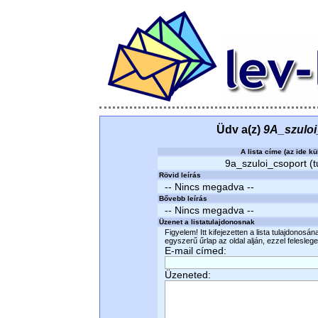
Üdv a(z)
9A_szuloi
A lista címe (az ide kü
9a_szuloi_csoport (t
Rövid leírás
-- Nincs megadva --
Bővebb leírás
-- Nincs megadva --
Üzenet a listatulajdonosnak
Figyelem! Itt kifejezetten a lista tulajdonosá
egyszerű űrlap az oldal alján, ezzel felesleges
E-mail címed:
Üzeneted: