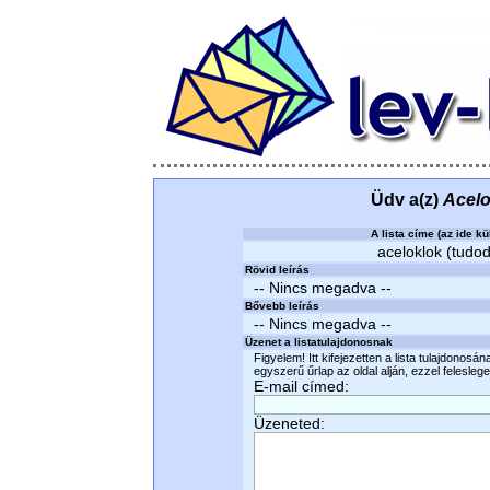
Üdv a(z)
Acelo
A lista címe (az ide kü
aceloklok (tudod
Rövid leírás
-- Nincs megadva --
Bővebb leírás
-- Nincs megadva --
Üzenet a listatulajdonosnak
Figyelem! Itt kifejezetten a lista tulajdonosá
egyszerű űrlap az oldal alján, ezzel felesleges
E-mail címed:
Üzeneted: