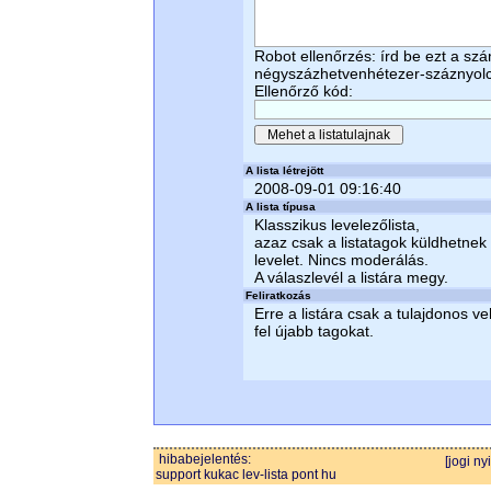
Robot ellenőrzés: írd be ezt a sz
négyszázhetvenhétezer-száznyol
Ellenőrző kód:
A lista létrejött
2008-09-01 09:16:40
A lista típusa
Klasszikus levelezőlista,
azaz csak a listatagok küldhetnek
levelet. Nincs moderálás.
A válaszlevél a listára megy.
Feliratkozás
Erre a listára csak a tulajdonos ve
fel újabb tagokat.
hibabejelentés:
[jogi ny
support kukac lev-lista pont hu