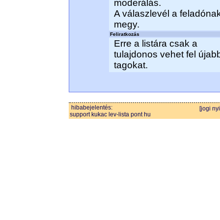
moderálás.
A válaszlevél a feladóna
megy.
Feliratkozás
Erre a listára csak a
tulajdonos vehet fel újab
tagokat.
hibabejelentés:
[jogi ny
support kukac lev-lista pont hu