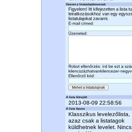
Üzenet a listatulajdonosnak
Figyelem! Itt kifejezetten a lista 
leiratkozásokhoz van egy egyszerű
listatulajokat zavarni.
E-mail címed:
Üzeneted:
Robot ellenőrzés: írd be ezt a sz
kilencszázhatvankilencezer-negyv
Ellenőrző kód:
A lista létrejött
2013-08-09 22:58:56
A lista típusa
Klasszikus levelezőlista,
azaz csak a listatagok
küldhetnek levelet. Nincs