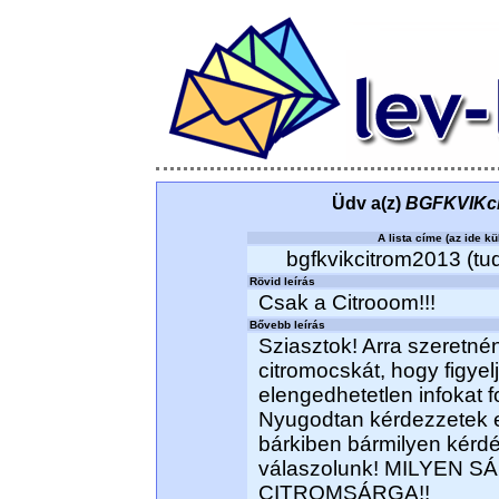
Üdv a(z)
BGFKVIKci
A lista címe (az ide kü
bgfkvikcitrom2013 (tud
Rövid leírás
Csak a Citrooom!!!
Bővebb leírás
Sziasztok! Arra szeretné
citromocskát, hogy figyelj
elengedhetetlen infokat f
Nyugodtan kérdezzetek 
bárkiben bármilyen kérdé
válaszolunk! MILYEN 
CITROMSÁRGA!!