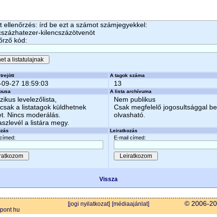
 ellenőrzés: írd be ezt a számot számjegyekkel:
cszázhatezer-kilencszázötvenöt
őrző kód:
trejött
A tagok száma
-09-27 18:59:03
13
ípusa
A lista archívuma
zikus levelezőlista,
Nem publikus
csak a listatagok küldhetnek
Csak megfelelő jogosultsággal b
et. Nincs moderálás.
olvasható.
aszlevél a listára megy.
ozás
Leiratkozás
 címed:
E-mail címed:
Vissza
© 2006-202
[jogi nyilatkozat]
[médiaajánlat]
 pont hu