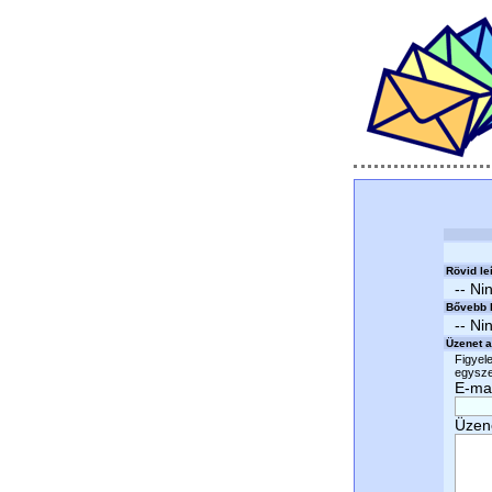
Rövid le
-- Ni
Bővebb l
-- Ni
Üzenet a
Figyele
egyszer
E-mai
Üzen