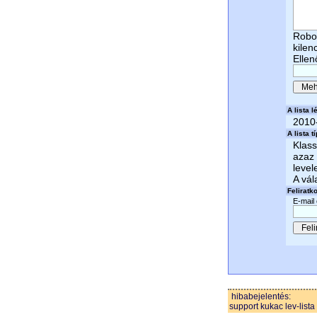
Robot
kilen
Ellen
A lista lé
2010
A lista t
Klass
azaz 
level
A vál
Feliratk
E-mail
hibabejelentés:
support kukac lev-lista