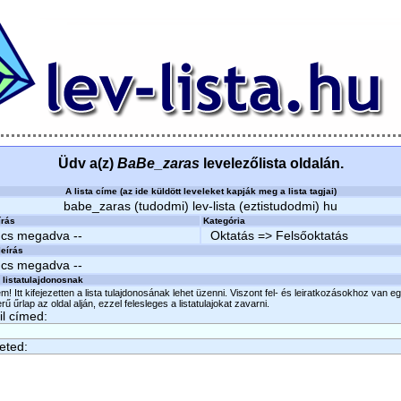
Üdv a(z)
BaBe_zaras
levelezőlista oldalán.
A lista címe (az ide küldött leveleket kapják meg a lista tagjai)
babe_zaras (tudodmi) lev-lista (eztistudodmi) hu
írás
Kategória
ncs megadva --
Oktatás => Felsőoktatás
eírás
ncs megadva --
 listatulajdonosnak
m! Itt kifejezetten a lista tulajdonosának lehet üzenni. Viszont fel- és leiratkozásokhoz van e
ű űrlap az oldal alján, ezzel felesleges a listatulajokat zavarni.
l címed:
eted: