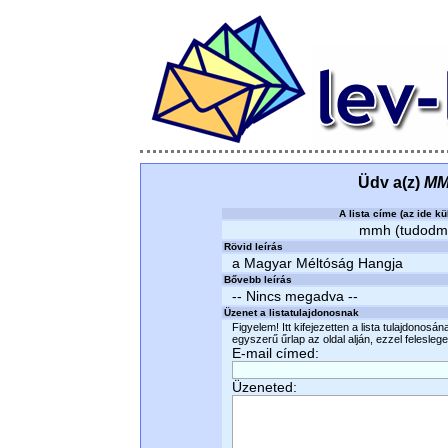
Üdv a(z)
M
A lista címe (az ide kü
mmh (tudodmi)
Rövid leírás
a Magyar Méltóság Hangja
Bővebb leírás
-- Nincs megadva --
Üzenet a listatulajdonosnak
Figyelem! Itt kifejezetten a lista tulajdonosá
egyszerű űrlap az oldal alján, ezzel felesleges
E-mail címed:
Üzeneted: