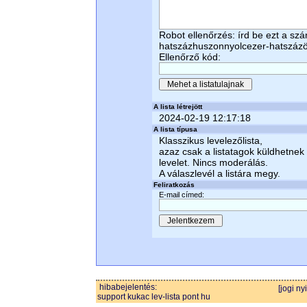
Robot ellenőrzés: írd be ezt a sz
hatszázhuszonnyolcezer-hatszázö
Ellenőrző kód:
A lista létrejött
2024-02-19 12:17:18
A lista típusa
Klasszikus levelezőlista,
azaz csak a listatagok küldhetnek
levelet. Nincs moderálás.
A válaszlevél a listára megy.
Feliratkozás
E-mail címed:
hibabejelentés:
[jogi ny
support kukac lev-lista pont hu