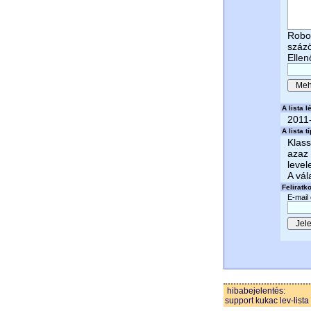
Robot
száz
Ellen
A lista lé
2011
A lista t
Klass
azaz 
level
A vál
Feliratk
E-mail
hibabejelentés:
support kukac lev-lista