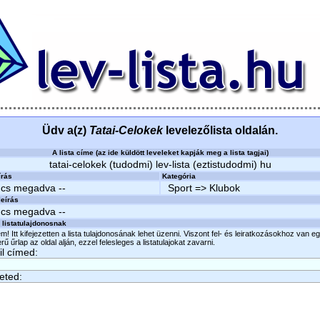
Üdv a(z)
Tatai-Celokek
levelezőlista oldalán.
A lista címe (az ide küldött leveleket kapják meg a lista tagjai)
tatai-celokek (tudodmi) lev-lista (eztistudodmi) hu
írás
Kategória
ncs megadva --
Sport => Klubok
eírás
ncs megadva --
 listatulajdonosnak
m! Itt kifejezetten a lista tulajdonosának lehet üzenni. Viszont fel- és leiratkozásokhoz van e
ű űrlap az oldal alján, ezzel felesleges a listatulajokat zavarni.
l címed:
eted: