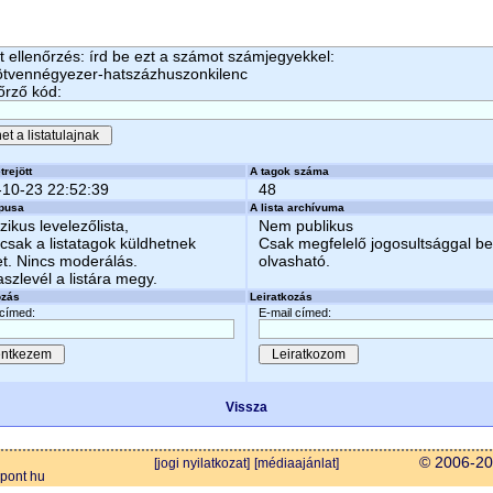
 ellenőrzés: írd be ezt a számot számjegyekkel:
ötvennégyezer-hatszázhuszonkilenc
őrző kód:
trejött
A tagok száma
-10-23 22:52:39
48
ípusa
A lista archívuma
zikus levelezőlista,
Nem publikus
csak a listatagok küldhetnek
Csak megfelelő jogosultsággal b
et. Nincs moderálás.
olvasható.
aszlevél a listára megy.
ozás
Leiratkozás
 címed:
E-mail címed:
Vissza
© 2006-202
[jogi nyilatkozat]
[médiaajánlat]
 pont hu