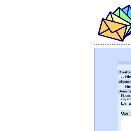
Rövid le
-- Ni
Bővebb l
-- Ni
Üzenet a
Figyele
egyszer
E-mai
Üzen