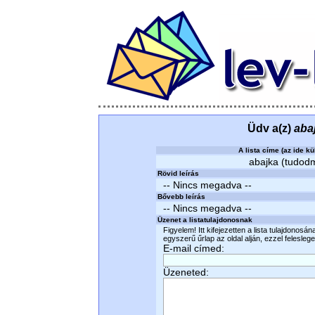
Üdv a(z)
aba
A lista címe (az ide kü
abajka (tudodmi
Rövid leírás
-- Nincs megadva --
Bővebb leírás
-- Nincs megadva --
Üzenet a listatulajdonosnak
Figyelem! Itt kifejezetten a lista tulajdonosá
egyszerű űrlap az oldal alján, ezzel felesleges
E-mail címed:
Üzeneted: