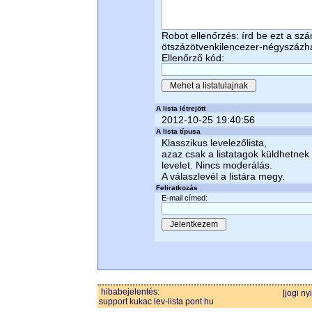
Robot ellenőrzés: írd be ezt a sz
ötszázötvenkilencezer-négyszázh
Ellenőrző kód:
A lista létrejött
2012-10-25 19:40:56
A lista típusa
Klasszikus levelezőlista,
azaz csak a listatagok küldhetnek
levelet. Nincs moderálás.
A válaszlevél a listára megy.
Feliratkozás
E-mail címed:
hibabejelentés:
[jogi ny
support kukac lev-lista pont hu