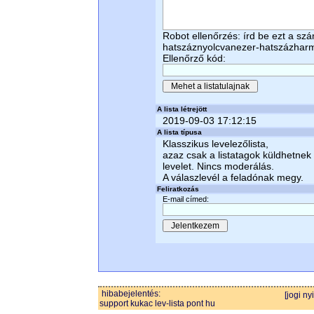
Robot ellenőrzés: írd be ezt a sz
hatszáznyolcvanezer-hatszázhar
Ellenőrző kód:
A lista létrejött
2019-09-03 17:12:15
A lista típusa
Klasszikus levelezőlista,
azaz csak a listatagok küldhetnek
levelet. Nincs moderálás.
A válaszlevél a feladónak megy.
Feliratkozás
E-mail címed:
hibabejelentés:
[jogi ny
support kukac lev-lista pont hu