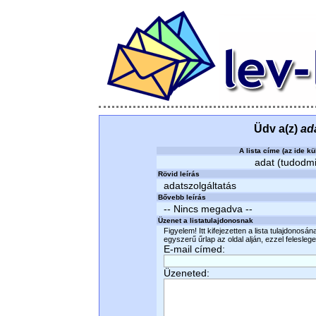
Üdv a(z)
ad
A lista címe (az ide kü
adat (tudodmi)
Rövid leírás
adatszolgáltatás
Bővebb leírás
-- Nincs megadva --
Üzenet a listatulajdonosnak
Figyelem! Itt kifejezetten a lista tulajdonosá
egyszerű űrlap az oldal alján, ezzel felesleges
E-mail címed:
Üzeneted: