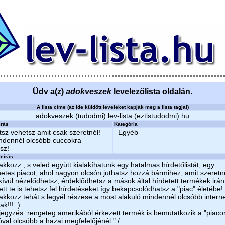
Üdv a(z)
adokveszek
levelezőlista oldalán.
A lista címe (az ide küldött leveleket kapják meg a lista tagjai)
adokveszek (tudodmi) lev-lista (eztistudodmi) hu
írás
Kategória
sz vehetsz amit csak szeretnél!
Egyéb
indennél olcsóbb cuccokra
tsz!
eírás
akkozz , s veled együtt kialakíhatunk egy hatalmas hírdetőlistát, egy
netes piacot, ahol nagyon olcsón juthatsz hozzá bármihez, amit szeretn
ívül nézelődhetsz, érdeklődhetsz a mások által hírdetett termékek irán
tt te is tehetsz fel hírdetéseket így bekapcsolódhatsz a "piac" életébe!
akkozz tehát s legyél részese a most alakuló mindennél olcsóbb intern
ak!!! :)
egyzés: rengeteg amerikából érkezett termék is bemutatkozik a "piaco
óval olcsóbb a hazai megfelelőjénél " /