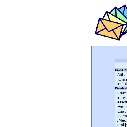
Rövid le
Adhat
Itt m
lelhe
Bővebb l
Csatl
inter
ezenk
Emele
Csatl
piacn
/Megj
ami j