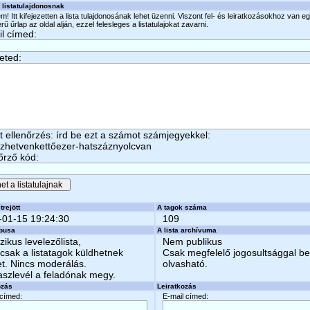
 listatulajdonosnak
m! Itt kifejezetten a lista tulajdonosának lehet üzenni. Viszont fel- és leiratkozásokhoz van e
ű űrlap az oldal alján, ezzel felesleges a listatulajokat zavarni.
l címed:
eted:
 ellenőrzés: írd be ezt a számot számjegyekkel:
ázhetvenkettőezer-hatszáznyolcvan
őrző kód:
trejött
A tagok száma
-01-15 19:24:30
109
ípusa
A lista archívuma
zikus levelezőlista,
Nem publikus
csak a listatagok küldhetnek
Csak megfelelő jogosultsággal b
et. Nincs moderálás.
olvasható.
aszlevél a feladónak megy.
ozás
Leiratkozás
 címed:
E-mail címed: