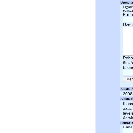
Üzenet a
Figyele
egyszer
E-mai
Üzen
Robot
ötsz
Ellen
A lista lé
2008
A lista t
Klass
azaz 
level
A vál
Feliratk
E-mail