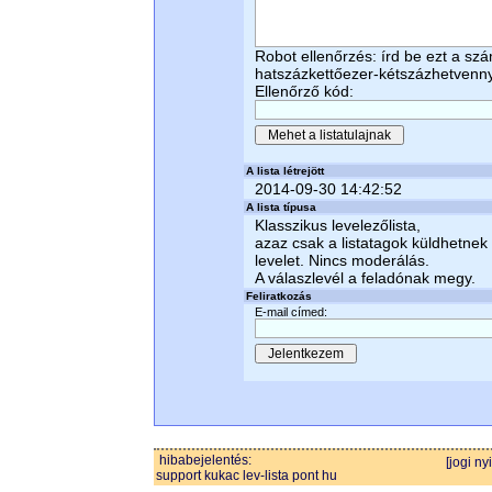
Robot ellenőrzés: írd be ezt a sz
hatszázkettőezer-kétszázhetvenn
Ellenőrző kód:
A lista létrejött
2014-09-30 14:42:52
A lista típusa
Klasszikus levelezőlista,
azaz csak a listatagok küldhetnek
levelet. Nincs moderálás.
A válaszlevél a feladónak megy.
Feliratkozás
E-mail címed:
hibabejelentés:
[jogi ny
support kukac lev-lista pont hu