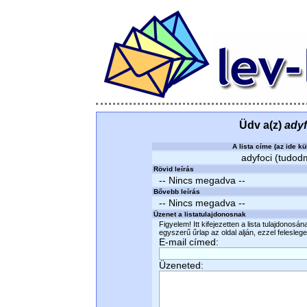
Üdv a(z)
adyf
A lista címe (az ide kü
adyfoci (tudodm
Rövid leírás
-- Nincs megadva --
Bővebb leírás
-- Nincs megadva --
Üzenet a listatulajdonosnak
Figyelem! Itt kifejezetten a lista tulajdonosá
egyszerű űrlap az oldal alján, ezzel felesleges
E-mail címed:
Üzeneted: