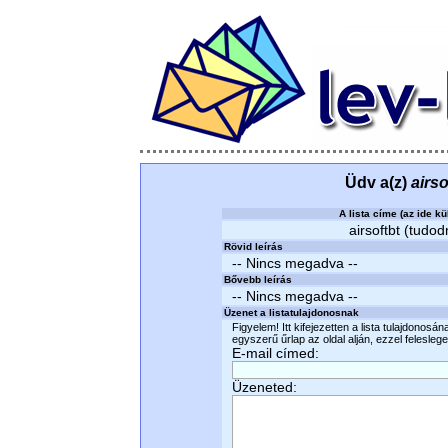
Üdv a(z)
airso
A lista címe (az ide kü
airsoftbt (tudod
Rövid leírás
-- Nincs megadva --
Bővebb leírás
-- Nincs megadva --
Üzenet a listatulajdonosnak
Figyelem! Itt kifejezetten a lista tulajdonosá
egyszerű űrlap az oldal alján, ezzel felesleges
E-mail címed:
Üzeneted: