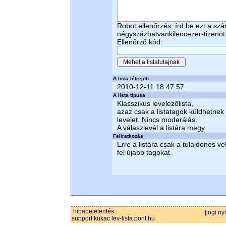
Robot ellenőrzés: írd be ezt a sz
négyszázhatvankilencezer-tizenöt
Ellenőrző kód:
A lista létrejött
2010-12-11 18:47:57
A lista típusa
Klasszikus levelezőlista,
azaz csak a listatagok küldhetnek
levelet. Nincs moderálás.
A válaszlevél a listára megy.
Feliratkozás
Erre a listára csak a tulajdonos ve
fel újabb tagokat.
hibabejelentés:
[jogi ny
support kukac lev-lista pont hu