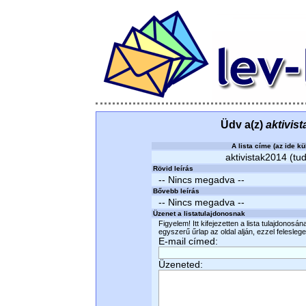
Üdv a(z)
aktivis
A lista címe (az ide kü
aktivistak2014 (tud
Rövid leírás
-- Nincs megadva --
Bővebb leírás
-- Nincs megadva --
Üzenet a listatulajdonosnak
Figyelem! Itt kifejezetten a lista tulajdonosá
egyszerű űrlap az oldal alján, ezzel felesleges
E-mail címed:
Üzeneted: