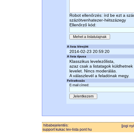
Robot ellenőrzés: írd be ezt a sz
százötvenhatezer-hétszázegy
Ellenőrző kód:
A lista létrejött
2014-02-23 20:59:20
A lista típusa
Klasszikus levelezőlista,
azaz csak a listatagok küldhetnek
levelet. Nincs moderálás.
A válaszlevél a feladónak megy.
Feliratkozás
E-mail címed:
hibabejelentés:
[jogi ny
support kukac lev-lista pont hu