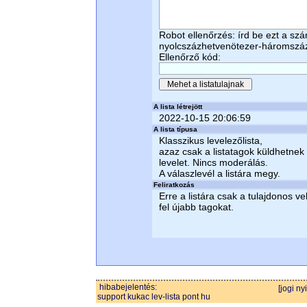
Robot ellenőrzés: írd be ezt a sz
nyolcszázhetvenötezer-háromsz
Ellenőrző kód:
A lista létrejött
2022-10-15 20:06:59
A lista típusa
Klasszikus levelezőlista,
azaz csak a listatagok küldhetnek
levelet. Nincs moderálás.
A válaszlevél a listára megy.
Feliratkozás
Erre a listára csak a tulajdonos ve
fel újabb tagokat.
hibabejelentés:
[jogi ny
support kukac lev-lista pont hu