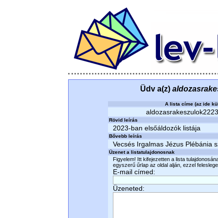
Üdv a(z)
aldozasrake
A lista címe (az ide kü
aldozasrakeszulok2223 
Rövid leírás
2023-ban elsőáldozók listája
Bővebb leírás
Vecsés Irgalmas Jézus Plébánia sz
Üzenet a listatulajdonosnak
Figyelem! Itt kifejezetten a lista tulajdonosá
egyszerű űrlap az oldal alján, ezzel felesleges
E-mail címed:
Üzeneted: