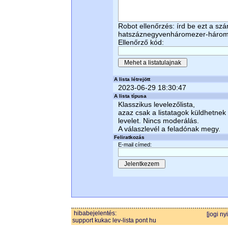
Robot ellenőrzés: írd be ezt a sz
hatszáznegyvenháromezer-három
Ellenőrző kód:
A lista létrejött
2023-06-29 18:30:47
A lista típusa
Klasszikus levelezőlista,
azaz csak a listatagok küldhetnek
levelet. Nincs moderálás.
A válaszlevél a feladónak megy.
Feliratkozás
E-mail címed:
hibabejelentés:
[jogi ny
support kukac lev-lista pont hu