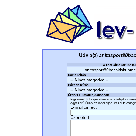
Üdv a(z)
anitasport80ba
A lista címe (az ide kü
anitasport80bacskiskunmegy
Rövid leírás
-- Nincs megadva --
Bővebb leírás
-- Nincs megadva --
Üzenet a listatulajdonosnak
Figyelem! Itt kifejezetten a lista tulajdonosá
egyszerű űrlap az oldal alján, ezzel felesleges
E-mail címed:
Üzeneted: