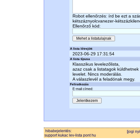
Robot ellenőrzés: írd be ezt a sz
kétszáznyolcvanezer-kétszázkile
Ellenőrző kód:
A lista létrejött
2023-06-29 17:31:54
A lista típusa
Klasszikus levelezőlista,
azaz csak a listatagok küldhetnek
levelet. Nincs moderálás.
A válaszlevél a feladónak megy.
Feliratkozás
E-mail címed:
hibabejelentés:
[jogi ny
support kukac lev-lista pont hu