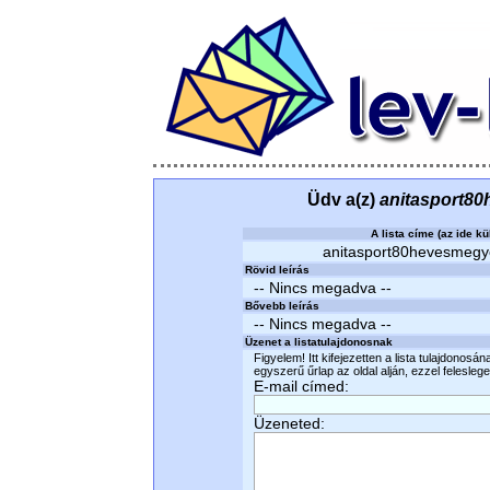
Üdv a(z)
anitasport8
A lista címe (az ide kü
anitasport80hevesmegye 
Rövid leírás
-- Nincs megadva --
Bővebb leírás
-- Nincs megadva --
Üzenet a listatulajdonosnak
Figyelem! Itt kifejezetten a lista tulajdonosá
egyszerű űrlap az oldal alján, ezzel felesleges
E-mail címed:
Üzeneted: