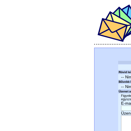
Rövid le
-- Ni
Bővebb l
-- Ni
Üzenet a
Figyele
egyszer
E-mai
Üzen