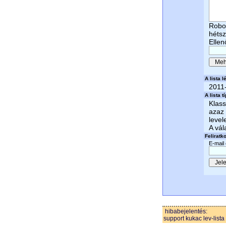
Robot
héts
Ellen
A lista lé
2011
A lista t
Klass
azaz 
level
A vál
Feliratk
E-mail
hibabejelentés:
support kukac lev-lista