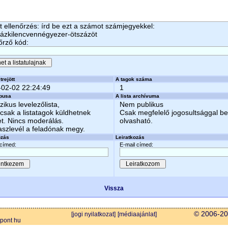
 ellenőrzés: írd be ezt a számot számjegyekkel:
zázkilencvennégyezer-ötszázöt
őrző kód:
trejött
A tagok száma
-02-02 22:24:49
1
ípusa
A lista archívuma
zikus levelezőlista,
Nem publikus
csak a listatagok küldhetnek
Csak megfelelő jogosultsággal b
et. Nincs moderálás.
olvasható.
aszlevél a feladónak megy.
ozás
Leiratkozás
 címed:
E-mail címed:
Vissza
© 2006-202
[jogi nyilatkozat]
[médiaajánlat]
 pont hu