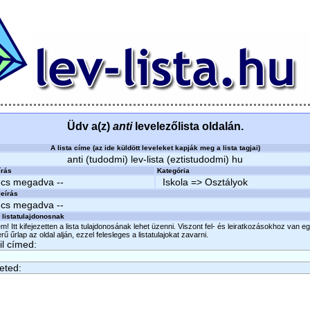
Üdv a(z)
anti
levelezőlista oldalán.
A lista címe (az ide küldött leveleket kapják meg a lista tagjai)
anti (tudodmi) lev-lista (eztistudodmi) hu
írás
Kategória
ncs megadva --
Iskola => Osztályok
eírás
ncs megadva --
 listatulajdonosnak
m! Itt kifejezetten a lista tulajdonosának lehet üzenni. Viszont fel- és leiratkozásokhoz van e
ű űrlap az oldal alján, ezzel felesleges a listatulajokat zavarni.
l címed:
eted: