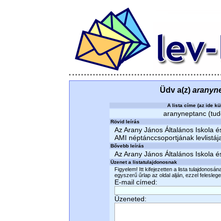
Üdv a(z)
aranyn
A lista címe (az ide kü
aranyneptanc (tudo
Rövid leírás
Az Arany János Általános Iskola é
AMI néptánccsoportjának levlistáj
Bővebb leírás
Az Arany János Általános Iskola é
Üzenet a listatulajdonosnak
Figyelem! Itt kifejezetten a lista tulajdonosá
egyszerű űrlap az oldal alján, ezzel felesleges
E-mail címed:
Üzeneted: