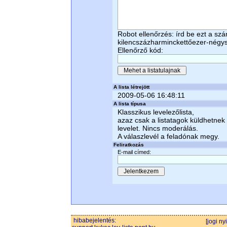
Robot ellenőrzés: írd be ezt a sz
kilencszázharminckettőezer-négy
Ellenőrző kód:
A lista létrejött
2009-05-06 16:48:11
A lista típusa
Klasszikus levelezőlista,
azaz csak a listatagok küldhetnek
levelet. Nincs moderálás.
A válaszlevél a feladónak megy.
Feliratkozás
E-mail címed:
hibabejelentés:
[jogi ny