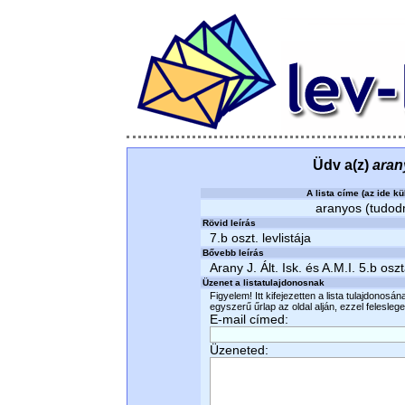
Üdv a(z)
aran
A lista címe (az ide kü
aranyos (tudodm
Rövid leírás
7.b oszt. levlistája
Bővebb leírás
Arany J. Ált. Isk. és A.M.I. 5.b osz
Üzenet a listatulajdonosnak
Figyelem! Itt kifejezetten a lista tulajdonosá
egyszerű űrlap az oldal alján, ezzel felesleges
E-mail címed:
Üzeneted: