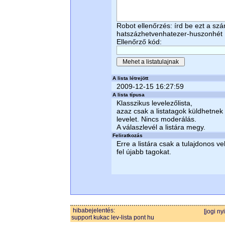
Robot ellenőrzés: írd be ezt a sz
hatszázhetvenhatezer-huszonhét
Ellenőrző kód:
A lista létrejött
2009-12-15 16:27:59
A lista típusa
Klasszikus levelezőlista,
azaz csak a listatagok küldhetnek
levelet. Nincs moderálás.
A válaszlevél a listára megy.
Feliratkozás
Erre a listára csak a tulajdonos ve
fel újabb tagokat.
hibabejelentés:
[jogi ny
support kukac lev-lista pont hu