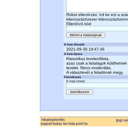
Robot ellenőrzés: írd be ezt a sz
kilencszáztízezer-kilencszáztizen
Ellenőrző kód:
A lista létrejött
2021-09-30 19:47:46
A lista típusa
Klasszikus levelezőlista,
azaz csak a listatagok küldhetnek
levelet. Nincs moderálás.
A válaszlevél a feladónak megy.
Feliratkozás
E-mail címed:
hibabejelentés:
[jogi ny
support kukac lev-lista pont hu