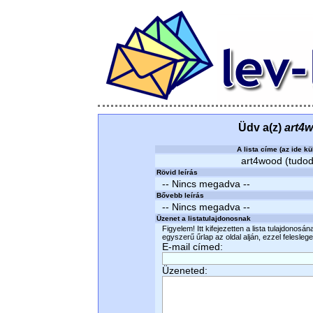
Üdv a(z)
art4
A lista címe (az ide kü
art4wood (tudodm
Rövid leírás
-- Nincs megadva --
Bővebb leírás
-- Nincs megadva --
Üzenet a listatulajdonosnak
Figyelem! Itt kifejezetten a lista tulajdonosá
egyszerű űrlap az oldal alján, ezzel felesleges
E-mail címed:
Üzeneted: