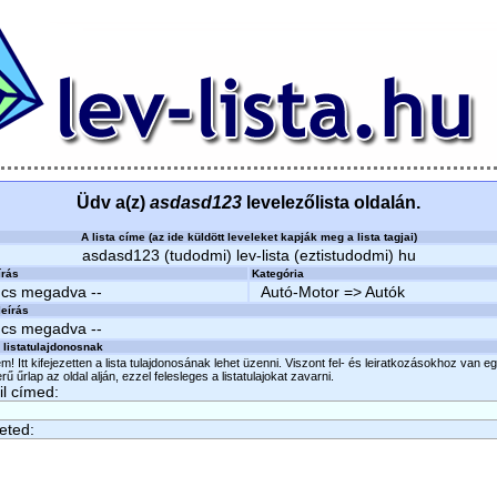
Üdv a(z)
asdasd123
levelezőlista oldalán.
A lista címe (az ide küldött leveleket kapják meg a lista tagjai)
asdasd123 (tudodmi) lev-lista (eztistudodmi) hu
írás
Kategória
ncs megadva --
Autó-Motor => Autók
eírás
ncs megadva --
 listatulajdonosnak
m! Itt kifejezetten a lista tulajdonosának lehet üzenni. Viszont fel- és leiratkozásokhoz van e
ű űrlap az oldal alján, ezzel felesleges a listatulajokat zavarni.
l címed:
eted: