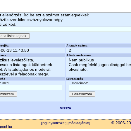
 ellenőrzés: írd be ezt a számot számjegyekkel:
áztízezer-kilencszáznyolcvannégy
őrző kód:
trejött
A tagok száma
-06-13 11:40:50
2
ípusa
A lista archívuma
zikus levelezőlista,
Nem publikus
csak a listatagok küldhetnek
Csak megfelelő jogosultsággal b
et. A listatulajdonos moderál.
olvasható.
aszlevél a feladónak megy.
ozás
Leiratkozás
 címed:
E-mail címed:
Vissza
© 2006-202
[jogi nyilatkozat]
[médiaajánlat]
 pont hu