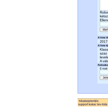
Robot
kétsz
Ellen
A lista lé
2017
A lista t
Klass
azaz 
level
A vál
Feliratk
E-mail
hibabejelentés:
support kukac lev-lista