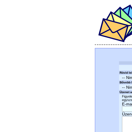
Rövid le
-- Ni
Bővebb l
-- Ni
Üzenet a
Figyele
egyszer
E-mai
Üzen