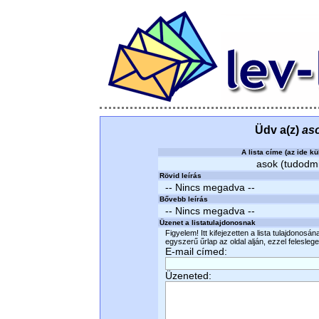
Üdv a(z)
as
A lista címe (az ide kü
asok (tudodmi)
Rövid leírás
-- Nincs megadva --
Bővebb leírás
-- Nincs megadva --
Üzenet a listatulajdonosnak
Figyelem! Itt kifejezetten a lista tulajdonosá
egyszerű űrlap az oldal alján, ezzel felesleges
E-mail címed:
Üzeneted: