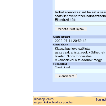
Robot ellenőrzés: írd be ezt a sz
százkilencvenötezer-hatszáztizen
Ellenőrző kód:
A lista létrejött
2022-07-11 20:59:42
A lista típusa
Klasszikus levelezőlista,
azaz csak a listatagok küldhetnek
levelet. Nincs moderálás.
A válaszlevél a feladónak megy.
Feliratkozás
E-mail címed:
hibabejelentés:
[jogi ny
support kukac lev-lista pont hu