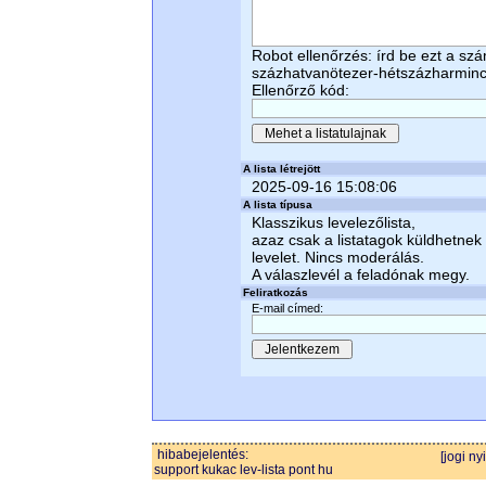
Robot ellenőrzés: írd be ezt a sz
százhatvanötezer-hétszázharmin
Ellenőrző kód:
A lista létrejött
2025-09-16 15:08:06
A lista típusa
Klasszikus levelezőlista,
azaz csak a listatagok küldhetnek
levelet. Nincs moderálás.
A válaszlevél a feladónak megy.
Feliratkozás
E-mail címed:
hibabejelentés:
[jogi ny
support kukac lev-lista pont hu