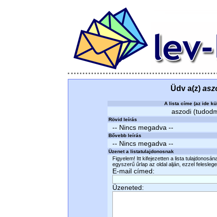
Üdv a(z)
asz
A lista címe (az ide kü
aszodi (tudodmi
Rövid leírás
-- Nincs megadva --
Bővebb leírás
-- Nincs megadva --
Üzenet a listatulajdonosnak
Figyelem! Itt kifejezetten a lista tulajdonosá
egyszerű űrlap az oldal alján, ezzel felesleges
E-mail címed:
Üzeneted: