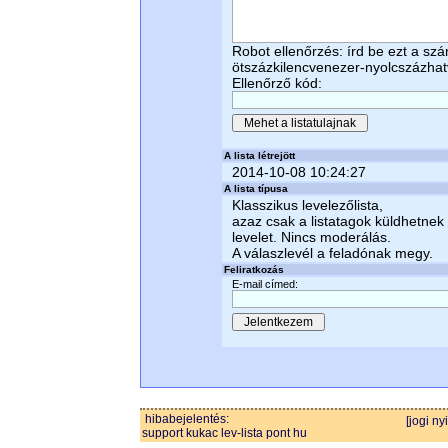
Robot ellenőrzés: írd be ezt a sz
ötszázkilencvenezer-nyolcszázhat
Ellenőrző kód:
A lista létrejött
2014-10-08 10:24:27
A lista típusa
Klasszikus levelezőlista,
azaz csak a listatagok küldhetnek
levelet. Nincs moderálás.
A válaszlevél a feladónak megy.
Feliratkozás
E-mail címed:
hibabejelentés:
[jogi ny
support kukac lev-lista pont hu