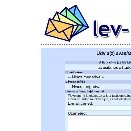
Üdv a(z)
avasit
A lista címe (az ide kü
avasitanoda (tudo
Rövid leírás
-- Nincs megadva --
Bővebb leírás
-- Nincs megadva --
Üzenet a listatulajdonosnak
Figyelem! Itt kifejezetten a lista tulajdonosá
egyszerű űrlap az oldal alján, ezzel felesleges
E-mail címed:
Üzeneted: