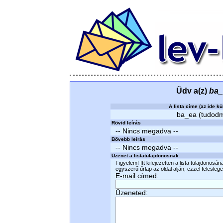
Üdv a(z)
ba_
A lista címe (az ide kü
ba_ea (tudodmi
Rövid leírás
-- Nincs megadva --
Bővebb leírás
-- Nincs megadva --
Üzenet a listatulajdonosnak
Figyelem! Itt kifejezetten a lista tulajdonosá
egyszerű űrlap az oldal alján, ezzel felesleges
E-mail címed:
Üzeneted: