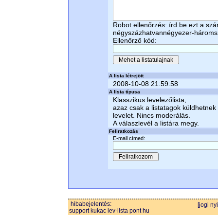
Robot ellenőrzés: írd be ezt a sz
négyszázhatvannégyezer-háromsz
Ellenőrző kód:
A lista létrejött
2008-10-08 21:59:58
A lista típusa
Klasszikus levelezőlista,
azaz csak a listatagok küldhetnek
levelet. Nincs moderálás.
A válaszlevél a listára megy.
Feliratkozás
E-mail címed:
hibabejelentés:
[jogi ny
support kukac lev-lista pont hu