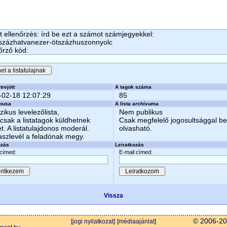
 ellenőrzés: írd be ezt a számot számjegyekkel:
százhatvanezer-ötszázhuszonnyolc
őrző kód:
trejött
A tagok száma
-02-18 12:07:29
85
ípusa
A lista archívuma
zikus levelezőlista,
Nem publikus
csak a listatagok küldhetnek
Csak megfelelő jogosultsággal b
et. A listatulajdonos moderál.
olvasható.
aszlevél a feladónak megy.
ozás
Leiratkozás
 címed:
E-mail címed:
Vissza
© 2006-202
[jogi nyilatkozat]
[médiaajánlat]