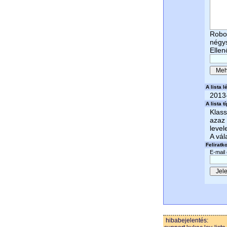
Robot
négy
Ellen
A lista lé
2013
A lista t
Klass
azaz 
level
A vál
Feliratk
E-mail
hibabejelentés: