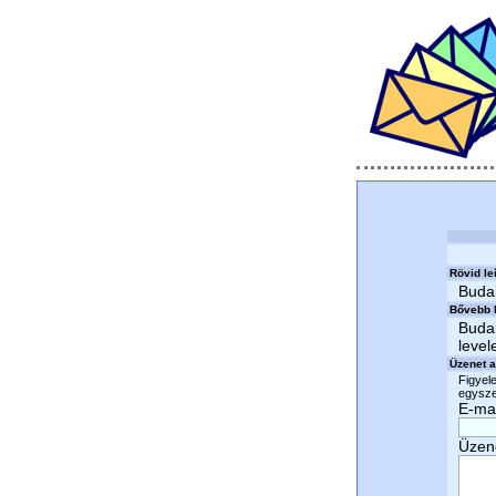
Rövid le
Buda
Bővebb l
Buda
level
Üzenet a
Figyele
egyszer
E-mai
Üzen