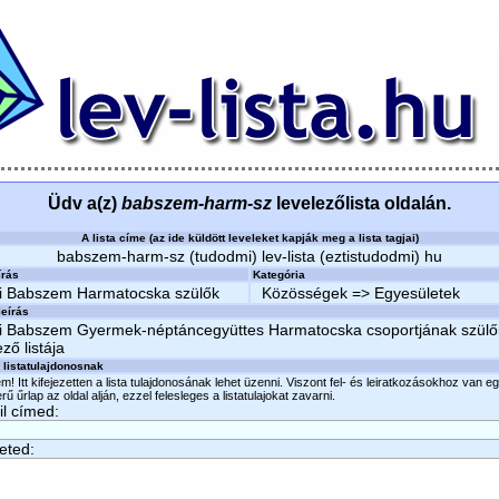
Üdv a(z)
babszem-harm-sz
levelezőlista oldalán.
A lista címe (az ide küldött leveleket kapják meg a lista tagjai)
babszem-harm-sz (tudodmi) lev-lista (eztistudodmi) hu
írás
Kategória
i Babszem Harmatocska szülők
Közösségek => Egyesületek
eírás
i Babszem Gyermek-néptáncegyüttes Harmatocska csoportjának szülő
ező listája
 listatulajdonosnak
m! Itt kifejezetten a lista tulajdonosának lehet üzenni. Viszont fel- és leiratkozásokhoz van e
ű űrlap az oldal alján, ezzel felesleges a listatulajokat zavarni.
l címed:
eted: