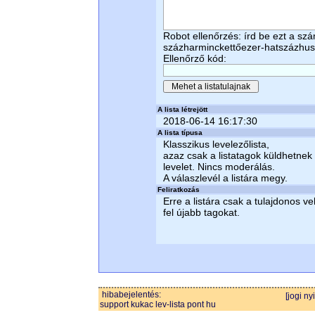
Robot ellenőrzés: írd be ezt a sz
százharminckettőezer-hatszázhus
Ellenőrző kód:
A lista létrejött
2018-06-14 16:17:30
A lista típusa
Klasszikus levelezőlista,
azaz csak a listatagok küldhetnek
levelet. Nincs moderálás.
A válaszlevél a listára megy.
Feliratkozás
Erre a listára csak a tulajdonos ve
fel újabb tagokat.
hibabejelentés:
[jogi ny
support kukac lev-lista pont hu