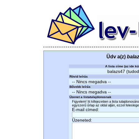
Üdv a(z)
bala
A lista címe (az ide kü
balazs47 (tudodm
Rövid leírás
-- Nincs megadva --
Bővebb leírás
-- Nincs megadva --
Üzenet a listatulajdonosnak
Figyelem! Itt kifejezetten a lista tulajdonosá
egyszerű űrlap az oldal alján, ezzel felesleges
E-mail címed:
Üzeneted: