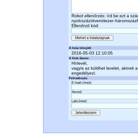
Robot ellenőrzés: írd be ezt a sz
nyolcszázötvenötezer-háromszáz
Ellenőrző kód:
A lista létrejött
2016-05-03 12:10:05
A lista típusa
Hírlevél,
vagyis az küldhet levelet, akinek a 
engedélyezi.
Feliratkozás
E-mail címed:
Neved:
Lakcímed: