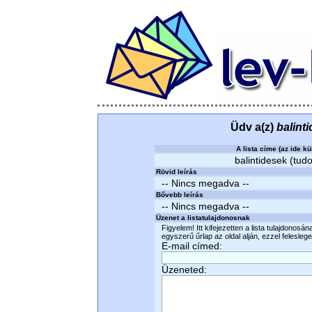
Üdv a(z)
balint
A lista címe (az ide kü
balintidesek (tudo
Rövid leírás
-- Nincs megadva --
Bővebb leírás
-- Nincs megadva --
Üzenet a listatulajdonosnak
Figyelem! Itt kifejezetten a lista tulajdonosá
egyszerű űrlap az oldal alján, ezzel felesleges
E-mail címed:
Üzeneted: