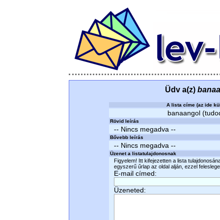
Üdv a(z)
banaa
A lista címe (az ide kü
banaangol (tudod
Rövid leírás
-- Nincs megadva --
Bővebb leírás
-- Nincs megadva --
Üzenet a listatulajdonosnak
Figyelem! Itt kifejezetten a lista tulajdonosá
egyszerű űrlap az oldal alján, ezzel felesleges
E-mail címed:
Üzeneted: