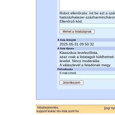
Robot ellenőrzés: írd be ezt a sz
hatszázhatezer-százharmincháro
Ellenőrző kód:
A lista létrejött
2025-05-31 09:50:32
A lista típusa
Klasszikus levelezőlista,
azaz csak a listatagok küldhetnek
levelet. Nincs moderálás.
A válaszlevél a feladónak megy.
Feliratkozás
E-mail címed:
hibabejelentés:
[jogi ny
support kukac lev-lista pont hu