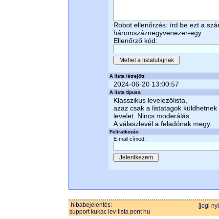
Robot ellenőrzés: írd be ezt a sz
háromszáznegyvenezer-egy
Ellenőrző kód:
A lista létrejött
2024-06-20 13:00:57
A lista típusa
Klasszikus levelezőlista,
azaz csak a listatagok küldhetnek
levelet. Nincs moderálás.
A válaszlevél a feladónak megy.
Feliratkozás
E-mail címed:
hibabejelentés:
[jogi ny
support kukac lev-lista pont hu