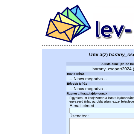
Üdv a(z)
barany_cs
A lista címe (az ide kü
barany_csoport2024 (t
Rövid leírás
-- Nincs megadva --
Bővebb leírás
-- Nincs megadva --
Üzenet a listatulajdonosnak
Figyelem! Itt kifejezetten a lista tulajdonosá
egyszerű űrlap az oldal alján, ezzel felesleges
E-mail címed:
Üzeneted: