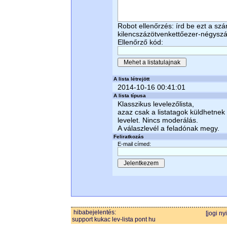
Robot ellenőrzés: írd be ezt a sz
kilencszázötvenkettőezer-négysz
Ellenőrző kód:
A lista létrejött
2014-10-16 00:41:01
A lista típusa
Klasszikus levelezőlista,
azaz csak a listatagok küldhetnek
levelet. Nincs moderálás.
A válaszlevél a feladónak megy.
Feliratkozás
E-mail címed:
hibabejelentés:
[jogi ny
support kukac lev-lista pont hu