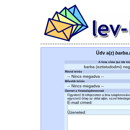
Üdv a(z)
barba.
A lista címe (az ide kü
barba (eztistudodmi) negr
Rövid leírás
-- Nincs megadva --
Bővebb leírás
-- Nincs megadva --
Üzenet a listatulajdonosnak
Figyelem! Itt kifejezetten a lista tulajdonosá
egyszerű űrlap az oldal alján, ezzel felesleges
E-mail címed:
Üzeneted: