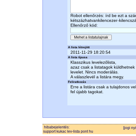
Robot ellenőrzés: írd be ezt a sz
kétszázhatvankilencezer-kilencsz
Ellenőrző kód:
A lista létrejött
2011-11-29 18:20:54
A lista típusa
Klasszikus levelezőlista,
azaz csak a listatagok küldhetnek
levelet. Nincs moderálás.
A válaszlevél a listára megy.
Feliratkozás
Erre a listára csak a tulajdonos ve
fel újabb tagokat.
hibabejelentés:
[jogi ny
support kukac lev-lista pont hu