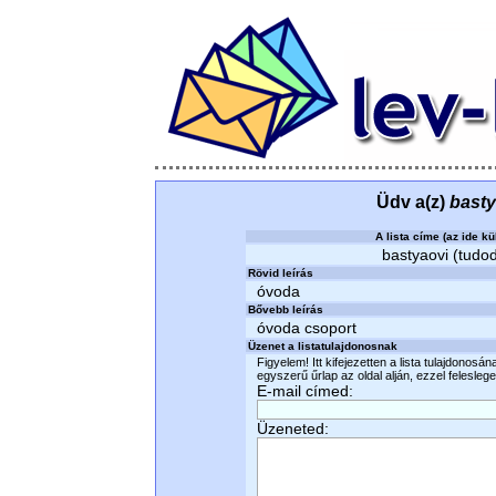
Üdv a(z)
basty
A lista címe (az ide kü
bastyaovi (tudod
Rövid leírás
óvoda
Bővebb leírás
óvoda csoport
Üzenet a listatulajdonosnak
Figyelem! Itt kifejezetten a lista tulajdonosá
egyszerű űrlap az oldal alján, ezzel felesleges
E-mail címed:
Üzeneted: