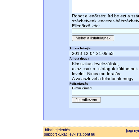
Robot ellenőrzés: írd be ezt a sz
százhetvenkilencezer-hétszázhe
Ellenőrző kód:
A lista létrejött
2018-12-04 21:05:53
A lista típusa
Klasszikus levelezőlista,
azaz csak a listatagok küldhetnek
levelet. Nincs moderálás.
A válaszlevél a feladónak megy.
Feliratkozás
E-mail címed:
hibabejelentés:
[jogi ny
support kukac lev-lista pont hu