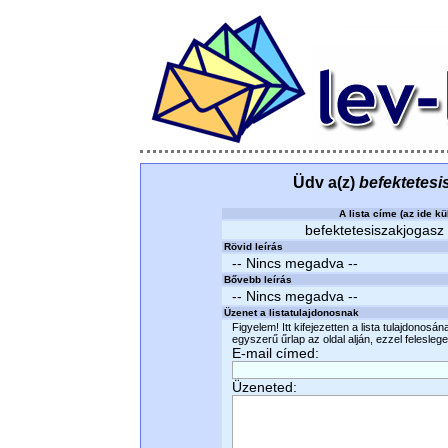
Üdv a(z)
befektetesi
A lista címe (az ide kü
befektetesiszakjogasz 
Rövid leírás
-- Nincs megadva --
Bővebb leírás
-- Nincs megadva --
Üzenet a listatulajdonosnak
Figyelem! Itt kifejezetten a lista tulajdonosá
egyszerű űrlap az oldal alján, ezzel felesleges
E-mail címed:
Üzeneted: