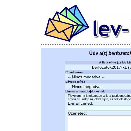
Üdv a(z)
berfozeto
A lista címe (az ide kü
berfozetok2017-k1 (t
Rövid leírás
-- Nincs megadva --
Bővebb leírás
-- Nincs megadva --
Üzenet a listatulajdonosnak
Figyelem! Itt kifejezetten a lista tulajdonosá
egyszerű űrlap az oldal alján, ezzel felesleges
E-mail címed:
Üzeneted: