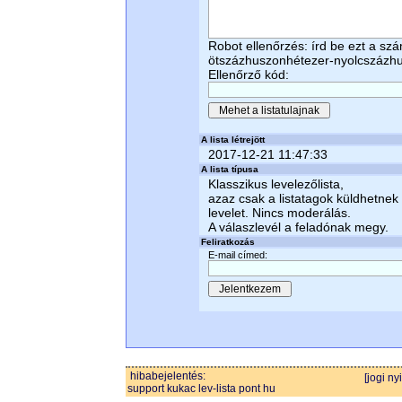
Robot ellenőrzés: írd be ezt a sz
ötszázhuszonhétezer-nyolcszázh
Ellenőrző kód:
A lista létrejött
2017-12-21 11:47:33
A lista típusa
Klasszikus levelezőlista,
azaz csak a listatagok küldhetnek
levelet. Nincs moderálás.
A válaszlevél a feladónak megy.
Feliratkozás
E-mail címed:
hibabejelentés:
[jogi ny
support kukac lev-lista pont hu