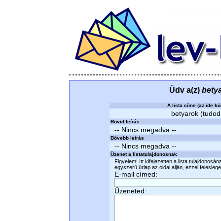
Üdv a(z)
bety
A lista címe (az ide kü
betyarok (tudodm
Rövid leírás
-- Nincs megadva --
Bővebb leírás
-- Nincs megadva --
Üzenet a listatulajdonosnak
Figyelem! Itt kifejezetten a lista tulajdonosá
egyszerű űrlap az oldal alján, ezzel felesleges
E-mail címed:
Üzeneted: