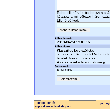
Robot ellenőrzés: írd be ezt a sz
kétszázharmincötezer-háromszá
Ellenőrző kód:
A lista létrejött
2018-06-24 13:04:16
A lista típusa
Klasszikus levelezőlista,
azaz csak a listatagok küldhetnek
levelet. Nincs moderálás.
A válaszlevél a feladónak megy.
Feliratkozás
E-mail címed:
hibabejelentés:
[jogi ny
support kukac lev-lista pont hu