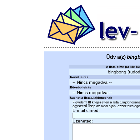
Üdv a(z)
bing
A lista címe (az ide kü
bingbong (tudodm
Rövid leírás
-- Nincs megadva --
Bővebb leírás
-- Nincs megadva --
Üzenet a listatulajdonosnak
Figyelem! Itt kifejezetten a lista tulajdonosá
egyszerű űrlap az oldal alján, ezzel felesleges
E-mail címed:
Üzeneted: