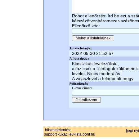
Robot ellenőrzés: írd be ezt a sz
kétszázötvenháromezer-százötve
Ellenőrző kód:
A lista létrejött
2022-05-30 21:52:57
A lista típusa
Klasszikus levelezőlista,
azaz csak a listatagok küldhetnek
levelet. Nincs moderálás.
A válaszlevél a feladónak megy.
Feliratkozás
E-mail címed:
hibabejelentés:
[jogi ny
support kukac lev-lista pont hu