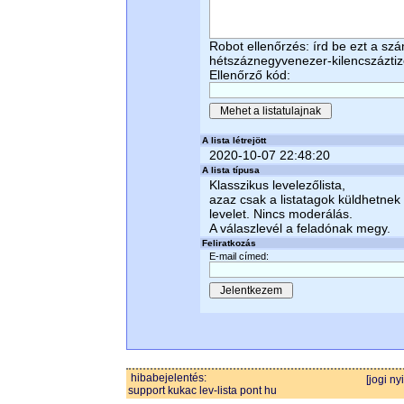
Robot ellenőrzés: írd be ezt a sz
hétszáznegyvenezer-kilencszázti
Ellenőrző kód:
A lista létrejött
2020-10-07 22:48:20
A lista típusa
Klasszikus levelezőlista,
azaz csak a listatagok küldhetnek
levelet. Nincs moderálás.
A válaszlevél a feladónak megy.
Feliratkozás
E-mail címed:
hibabejelentés:
[jogi ny
support kukac lev-lista pont hu