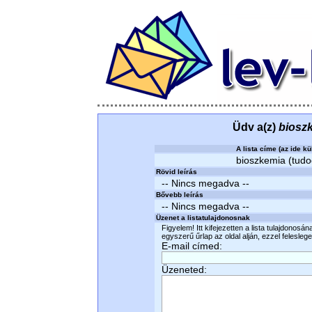
Üdv a(z)
biosz
A lista címe (az ide kü
bioszkemia (tudod
Rövid leírás
-- Nincs megadva --
Bővebb leírás
-- Nincs megadva --
Üzenet a listatulajdonosnak
Figyelem! Itt kifejezetten a lista tulajdonosá
egyszerű űrlap az oldal alján, ezzel felesleges
E-mail címed:
Üzeneted: