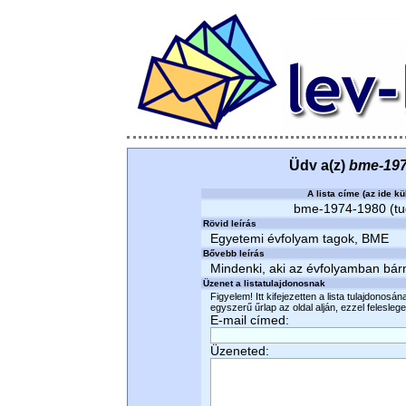
Üdv a(z)
bme-197
A lista címe (az ide kü
bme-1974-1980 (tudo
Rövid leírás
Egyetemi évfolyam tagok, BME
Bővebb leírás
Mindenki, aki az évfolyamban bárm
Üzenet a listatulajdonosnak
Figyelem! Itt kifejezetten a lista tulajdonosá
egyszerű űrlap az oldal alján, ezzel felesleges
E-mail címed:
Üzeneted: