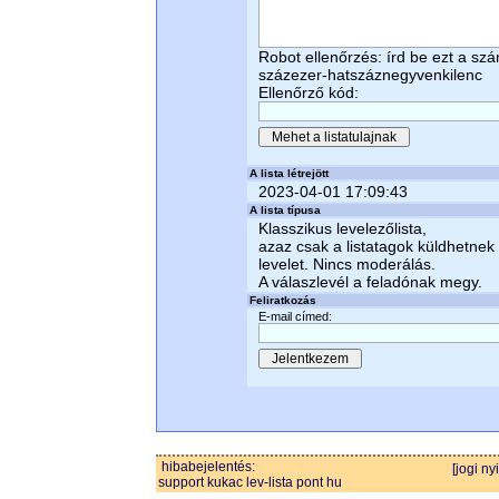
Robot ellenőrzés: írd be ezt a sz
százezer-hatszáznegyvenkilenc
Ellenőrző kód:
A lista létrejött
2023-04-01 17:09:43
A lista típusa
Klasszikus levelezőlista,
azaz csak a listatagok küldhetnek
levelet. Nincs moderálás.
A válaszlevél a feladónak megy.
Feliratkozás
E-mail címed:
hibabejelentés:
[jogi ny
support kukac lev-lista pont hu